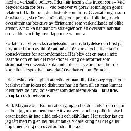
med att verkställa policys. I den här fasen ställs frågor som – Vad
betyder detta för oss? – Vad behöver vi göra? Tolkningen görs i
relation till kultur och den historik som finns. Översättningar som
är nästa steg sker ”mellan” policy och praktik. Tolkningar och
översättningar beskrivs av författarna som verkställande på olika
arenor. Att tolka handlar om strategier och att översätta handlar
om taktik, samtidigt överlappar de varandra.
Författarna lyfter också arbetssituationens betydelse och brist på
utrymme i form av tid för att mötas för samtal och att detta får
konsekvenser för genomförandet. Här blev det en paus i mitt
läsande och en hel del reflektioner kring de reformer som
strömmat över svensk skola under de senaste åren och hur det
korta tidsperspektivet påverkat/påverkar genomförandet.
I det avslutande kapitlet återvänder man till diskursbegreppet och
beskriver hur fokus på diskurser har lett fram till att man kunnat
identifiera de huvuddiskurser som definierar skola –
lärande,
läroplan och beteende
.
Ball, Maguire och Braun sätter igång en hel del tankar och det är
en bok jag rekommenderar. Att vara verksam i en politiskt styrd
organisation är inte alltid enkelt och självklart. Här tycker jag att
jag fått med mig en hel del att tänka vidare kring när det gäller
implementering och överförande till praxis.