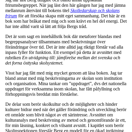
frirumsbegreppet. När jag läst den här gången har jag med jämna
mellanrum återvänt till bokens titel
Skolledarskap och skolans
frirum
för att försöka skapa mitt eget sammanhang. Det här är en
bok som har bråkat med mig och som krävt en hel del energi. Det
har inte alltid varit så lätt att följa Bergs tråd.
Det är som sagt en innehållsrik bok där metaforer blandas med
begreppsanalyser tillsammans med beskrivningar över
förändringar över tid. Det är inte alltid jag riktigt förstår vad alla
inpass fyller för funktion. Ett exempel på detta är avsnittet med
rubriken
En utvidgning till: jämförelse mellan det svenska och
det forna östtyska skolsystemet.
Visst har jag fått med mig mycket genom att läsa boken. Jag tar
bland annat med mig beskrivningarna av skolan som institution
och organisation. Mina tankar om ”uppdraget”, dvs det nationella
uppdraget för verksamma inom skolan, har fått påfyllning och
förhoppningsvis breddat min förståelse.
De delar som berör skolkultur och de möjligheter och hinder
kulturer bidrar med när det gäller förändring och utveckling berör
ett område som blivit något av ett särintresse. Avsnittet om
kulturanalys med beskrivning av metod och genomförande är ett,
för min läsning, konkret och vilsamt avsnitt. I kapitlet som berör
Skolinspektionen föreslår Berg en modell för en ökad inriktning