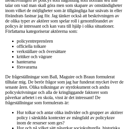
Beskrivningen av policys som någonting som normalt sett inte
talar om vad man skall göra men som skapare av omständigheter
inom vilket de möjligheter som är tillgängliga har snävats in eller
förändrats fastnar jag för. Jag tänker också att beskrivningen av
de olika typer av aktörer som spelar roll i genomförandet av
policys är intressant och kan vara till hjälp i olika situationer.
Författarna kategoriserar aktörerna som:
policyentreprenören
officiella tolkare
verkställare och översättare
kritiker och vägrare
hanterarna
försvararna
De frågeställningar som Ball, Maguire och Braun formulerat
tilltalar mig. De berör frågor som jag har funderat mycket över de
senaste åren. Olika tolkningar av styrdokument och andra
policyskrivningar och alla de kringliggande faktorer som
påverkar arbetet i en skola, visst är det intressant! De
frågeställningar som formulerats är:
Hur tolkar och antar olika individer och grupper av aktörer
policy i särskilda kontexter av mångfald av policykrav
inom de resurser som ges?
Hur och på vilket sätt påverkar sociokulturella, historiska