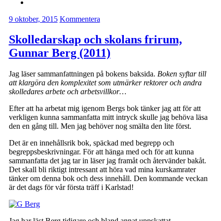
9 oktober, 2015
Kommentera
Skolledarskap och skolans frirum,
Gunnar Berg (2011)
Jag läser sammanfattningen på bokens baksida.
Boken syftar till
att klargöra den komplexitet som utmärker rektorer och andra
skolledares arbete och arbetsvillkor…
Efter att ha arbetat mig igenom Bergs bok tänker jag att för att
verkligen kunna sammanfatta mitt intryck skulle jag behöva läsa
den en gång till. Men jag behöver nog smälta den lite först.
Det är en innehållsrik bok, späckad med begrepp och
begreppsbeskrivningar. För att hänga med och för att kunna
sammanfatta det jag tar in läser jag framåt och återvänder bakåt.
Det skall bli riktigt intressant att höra vad mina kurskamrater
tänker om denna bok och dess innehåll. Den kommande veckan
är det dags för vår första träff i Karlstad!
Jag har läst Berg tidigare och bland annat uppskattat