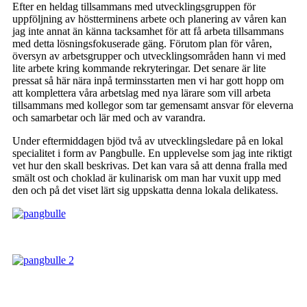
Efter en heldag tillsammans med utvecklingsgruppen för
uppföljning av höstterminens arbete och planering av våren kan
jag inte annat än känna tacksamhet för att få arbeta tillsammans
med detta lösningsfokuserade gäng. Förutom plan för våren,
översyn av arbetsgrupper och utvecklingsområden hann vi med
lite arbete kring kommande rekryteringar. Det senare är lite
pressat så här nära inpå terminsstarten men vi har gott hopp om
att komplettera våra arbetslag med nya lärare som vill arbeta
tillsammans med kollegor som tar gemensamt ansvar för eleverna
och samarbetar och lär med och av varandra.
Under eftermiddagen bjöd två av utvecklingsledare på en lokal
specialitet i form av Pangbulle. En upplevelse som jag inte riktigt
vet hur den skall beskrivas. Det kan vara så att denna fralla med
smält ost och choklad är kulinarisk om man har vuxit upp med
den och på det viset lärt sig uppskatta denna lokala delikatess.