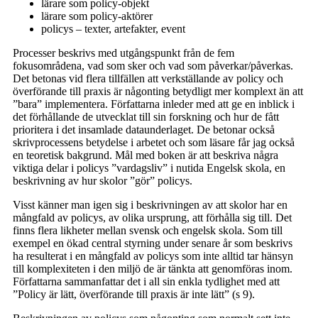
lärare som policy-objekt
lärare som policy-aktörer
policys – texter, artefakter, event
Processer beskrivs med utgångspunkt från de fem
fokusområdena, vad som sker och vad som påverkar/påverkas.
Det betonas vid flera tillfällen att verkställande av policy och
överförande till praxis är någonting betydligt mer komplext än att
”bara” implementera. Författarna inleder med att ge en inblick i
det förhållande de utvecklat till sin forskning och hur de fått
prioritera i det insamlade dataunderlaget. De betonar också
skrivprocessens betydelse i arbetet och som läsare får jag också
en teoretisk bakgrund. Mål med boken är att beskriva några
viktiga delar i policys ”vardagsliv” i nutida Engelsk skola, en
beskrivning av hur skolor ”gör” policys.
Visst känner man igen sig i beskrivningen av att skolor har en
mångfald av policys, av olika ursprung, att förhålla sig till. Det
finns flera likheter mellan svensk och engelsk skola. Som till
exempel en ökad central styrning under senare år som beskrivs
ha resulterat i en mångfald av policys som inte alltid tar hänsyn
till komplexiteten i den miljö de är tänkta att genomföras inom.
Författarna sammanfattar det i all sin enkla tydlighet med att
”Policy är lätt, överförande till praxis är inte lätt” (s 9).