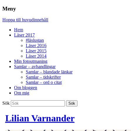
Meny
Hoppa till huvudinnehåll
Hem
Läser 2017
#läslustan
Läser 2016
Läser 2015
Läser 2014
Min fotoutmaning
Samlar – avhandlingar
Samlar – blandade länkar
Samlar – tidskrifter
Samlar – ord o citat
Om bloggen
Om mig
Sök
Lilian Varnander