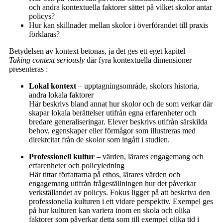
och andra kontextuella faktorer sättet på vilket skolor antar
policys?
Hur kan skillnader mellan skolor i överförandet till praxis
förklaras?
Betydelsen av kontext betonas, ja det ges ett eget kapitel –
Taking context seriously
där fyra kontextuella dimensioner
presenteras :
Lokal kontext
– upptagningsområde, skolors historia,
andra lokala faktorer
Här beskrivs bland annat hur skolor och de som verkar där
skapar lokala berättelser utifrån egna erfarenheter och
bredare generaliseringar. Elever beskrivs utifrån särskilda
behov, egenskaper eller förmågor som illustreras med
direktcitat från de skolor som ingått i studien.
Professionell kultur
– värden, lärares engagemang och
erfarenheter och policyledning
Här tittar författarna på ethos, lärares värden och
engagemang utifrån frågeställningen hur det påverkar
verkställandet av policys. Fokus ligger på att beskriva den
professionella kulturen i ett vidare perspektiv. Exempel ges
på hur kulturen kan variera inom en skola och olika
faktorer som påverkar detta som till exempel olika tid i