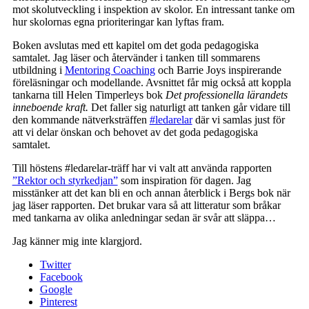
mot skolutveckling i inspektion av skolor. En intressant tanke om
hur skolornas egna prioriteringar kan lyftas fram.
Boken avslutas med ett kapitel om det goda pedagogiska
samtalet. Jag läser och återvänder i tanken till sommarens
utbildning i
Mentoring Coaching
och Barrie Joys inspirerande
föreläsningar och modellande. Avsnittet får mig också att koppla
tankarna till Helen Timperleys bok
Det professionella lärandets
inneboende kraft.
Det faller sig naturligt att tanken går vidare till
den kommande nätverksträffen
#ledarelar
där vi samlas just för
att vi delar önskan och behovet av det goda pedagogiska
samtalet.
Till höstens #ledarelar-träff har vi valt att använda rapporten
”Rektor och styrkedjan”
som inspiration för dagen. Jag
misstänker att det kan bli en och annan återblick i Bergs bok när
jag läser rapporten. Det brukar vara så att litteratur som bråkar
med tankarna av olika anledningar sedan är svår att släppa…
Jag känner mig inte klargjord.
Twitter
Facebook
Google
Pinterest