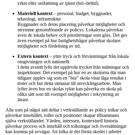
yrket eller omfattning av tjänst (hel-/deltid).
Materiell kontext
– personal, budget, byggnader,
teknologi, infrastruktur
Byggnader och deras placering påverkar möjligheter och
utrymme genomförande av policys. Lokalerna påverkar
även de lokala behov och prioriteringar som görs. Det ges
även exempel på hur fastighetsfrågor påverkar skolans
möjligheter och fördelning av tid.
Extern kontext
– yttre tryck och förväntningar från lokala
omgivningen och nationellt
I detta avsnitt lyfts det upplevda trycket från mätningar och
inspektioner. Det exempel på hur en av skolorna där man
tidigare upplev sig som en ”bra” skola visat låga resultat i
tester och hur detta utmanat till utvecklingsarbete. Man
lyfter även hur en skolas rykte kan påverka en skola på
olika sätt som till exempel möjligheter i rekrytering av
lärare.
Alla som på något sätt deltar i verkställande av policy tolkar och
påverkar innehållet, roller och positioner skapar tillsammans
själva verkställandet. Värden, intressen, kontextuell historia
påverkar process och innehåll och tolkningar och översättningar
kan komma på avvägar. Att tolka är det första skedet i arbetet