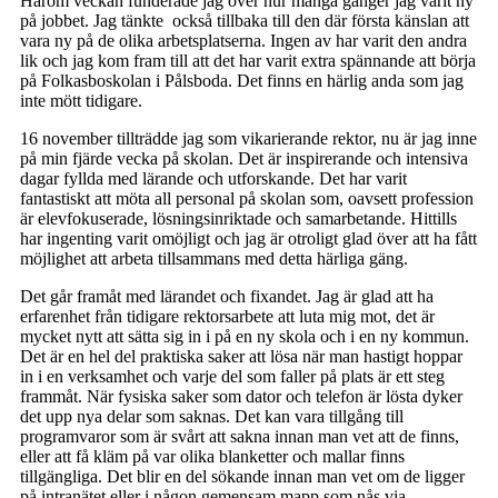
Härom veckan funderade jag över hur många gånger jag varit ny
på jobbet. Jag tänkte också tillbaka till den där första känslan att
vara ny på de olika arbetsplatserna. Ingen av har varit den andra
lik och jag kom fram till att det har varit extra spännande att börja
på Folkasboskolan i Pålsboda. Det finns en härlig anda som jag
inte mött tidigare.
16 november tillträdde jag som vikarierande rektor, nu är jag inne
på min fjärde vecka på skolan. Det är inspirerande och intensiva
dagar fyllda med lärande och utforskande. Det har varit
fantastiskt att möta all personal på skolan som, oavsett profession
är elevfokuserade, lösningsinriktade och samarbetande. Hittills
har ingenting varit omöjligt och jag är otroligt glad över att ha fått
möjlighet att arbeta tillsammans med detta härliga gäng.
Det går framåt med lärandet och fixandet. Jag är glad att ha
erfarenhet från tidigare rektorsarbete att luta mig mot, det är
mycket nytt att sätta sig in i på en ny skola och i en ny kommun.
Det är en hel del praktiska saker att lösa när man hastigt hoppar
in i en verksamhet och varje del som faller på plats är ett steg
frammåt. När fysiska saker som dator och telefon är lösta dyker
det upp nya delar som saknas. Det kan vara tillgång till
programvaror som är svårt att sakna innan man vet att de finns,
eller att få kläm på var olika blanketter och mallar finns
tillgängliga. Det blir en del sökande innan man vet om de ligger
på intranätet eller i någon gemensam mapp som nås via