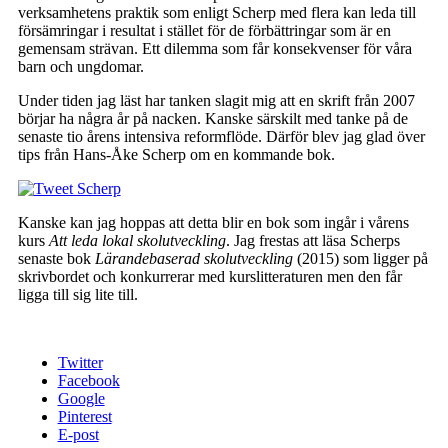
verksamhetens praktik som enligt Scherp med flera kan leda till
försämringar i resultat i stället för de förbättringar som är en
gemensam strävan. Ett dilemma som får konsekvenser för våra
barn och ungdomar.
Under tiden jag läst har tanken slagit mig att en skrift från 2007
börjar ha några år på nacken. Kanske särskilt med tanke på de
senaste tio årens intensiva reformflöde. Därför blev jag glad över
tips från Hans-Åke Scherp om en kommande bok.
Kanske kan jag hoppas att detta blir en bok som ingår i vårens
kurs
Att leda lokal skolutveckling
. Jag frestas att läsa Scherps
senaste bok
Lärandebaserad skolutveckling
(2015) som ligger på
skrivbordet och konkurrerar med kurslitteraturen men den får
ligga till sig lite till.
Twitter
Facebook
Google
Pinterest
E-post