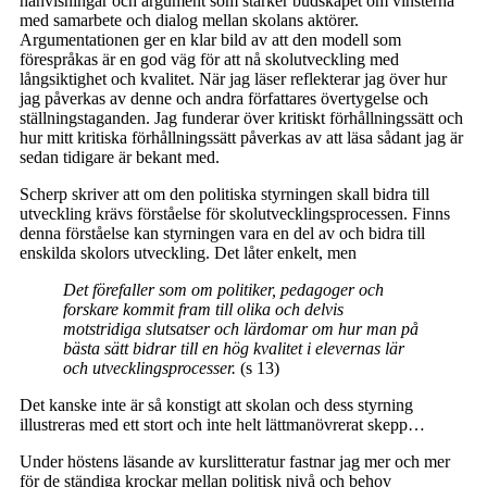
hänvisningar och argument som stärker budskapet om vinsterna
med samarbete och dialog mellan skolans aktörer.
Argumentationen ger en klar bild av att den modell som
förespråkas är en god väg för att nå skolutveckling med
långsiktighet och kvalitet. När jag läser reflekterar jag över hur
jag påverkas av denne och andra författares övertygelse och
ställningstaganden. Jag funderar över kritiskt förhållningssätt och
hur mitt kritiska förhållningssätt påverkas av att läsa sådant jag är
sedan tidigare är bekant med.
Scherp skriver att om den politiska styrningen skall bidra till
utveckling krävs förståelse för skolutvecklingsprocessen. Finns
denna förståelse kan styrningen vara en del av och bidra till
enskilda skolors utveckling. Det låter enkelt, men
Det förefaller som om politiker, pedagoger och
forskare kommit fram till olika och delvis
motstridiga slutsatser och lärdomar om hur man på
bästa sätt bidrar till en hög kvalitet i elevernas lär
och utvecklingsprocesser.
(s 13)
Det kanske inte är så konstigt att skolan och dess styrning
illustreras med ett stort och inte helt lättmanövrerat skepp…
Under höstens läsande av kurslitteratur fastnar jag mer och mer
för de ständiga krockar mellan politisk nivå och behov