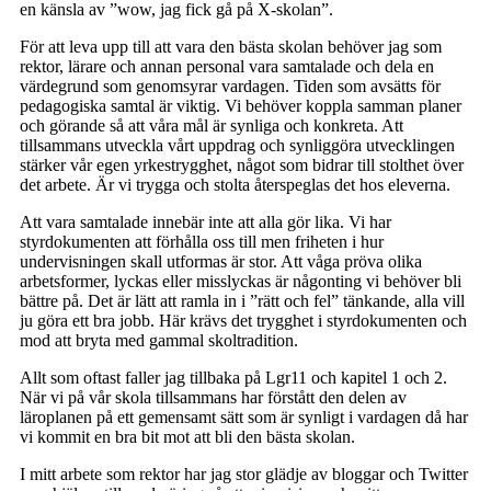
en känsla av ”wow, jag fick gå på X-skolan”.
För att leva upp till att vara den bästa skolan behöver jag som
rektor, lärare och annan personal vara samtalade och dela en
värdegrund som genomsyrar vardagen. Tiden som avsätts för
pedagogiska samtal är viktig. Vi behöver koppla samman planer
och görande så att våra mål är synliga och konkreta. Att
tillsammans utveckla vårt uppdrag och synliggöra utvecklingen
stärker vår egen yrkestrygghet, något som bidrar till stolthet över
det arbete. Är vi trygga och stolta återspeglas det hos eleverna.
Att vara samtalade innebär inte att alla gör lika. Vi har
styrdokumenten att förhålla oss till men friheten i hur
undervisningen skall utformas är stor. Att våga pröva olika
arbetsformer, lyckas eller misslyckas är någonting vi behöver bli
bättre på. Det är lätt att ramla in i ”rätt och fel” tänkande, alla vill
ju göra ett bra jobb. Här krävs det trygghet i styrdokumenten och
mod att bryta med gammal skoltradition.
Allt som oftast faller jag tillbaka på Lgr11 och kapitel 1 och 2.
När vi på vår skola tillsammans har förstått den delen av
läroplanen på ett gemensamt sätt som är synligt i vardagen då har
vi kommit en bra bit mot att bli den bästa skolan.
I mitt arbete som rektor har jag stor glädje av bloggar och Twitter