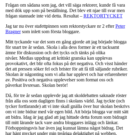
Frågan om sådana som jag, det vill säga rektorer, kunde få vara
med dök upp som på beställning. Det blev ett njae till svar men
frågan stannade inte vid detta. Resultat –
REKTORTYCKET
Jag tar nu över stafettpinnen som rektorstyckare nr 2 efter
Peter
Bragner
som inlett som första bloggare.
Mitt tyckande var det som en gång gjorde att jag började blogga
för snart tre år sedan. Skola i alla dess former är ett tacksamt
ämne för diskussion och det tycks och tänks på olika
nivåer. Medias uppdrag att kritiskt granska kan upplevas
provokativt, det blir ofta fokus på det negativa. Och visst händer
det att pressen söker fel och brister för att få till säljande rubriker.
Skolan är någonting som vi alla har upplevt och har erfarenheter
av. Positiva och negativa upplevelser som format oss och
påverkat livsresan. Skolan berör!
Då, för tre år sedan upplevde jag att skoldebatten saknade röster
från alla oss som dagligen finns i skolans värld. Jag tyckte (och
tycker fortfarande) att vi inte skall gnälla över hur skolan beskrivs
om vi inte bidrar med vår egen bild. Att börja blogga var mitt sätt
att bidra. Idag är jag glad att jag hittade detta forum som bidragit
till mitt lärande tack vare andra bloggares inlägg och länkar.
Förhoppningsvis har även jag kunnat lämna något bidrag. Det
har hänt mycket under min treåriga delaktighet på webben.