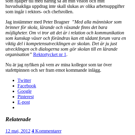
som hjälper till med näring så att min vision och mitt
huvudsakliga uppdrag inte skall slukas av olika arbetsuppgifter
som ingår i rektors- och chefsrollen.
Jag instämmer med Peter Bragner
”Med alla människor som
brinner för skola, lärande och växande finns det bara
möjligheter. Om vi tror att det är i relation och kommunikation
som kunskap växer och förändras kan ett sådant forum vara en
viktig del i kompetensutvecklingen av skolan. Det är ju just
utvecklingen och dialogerna som gör skolan till en lärande
organisation”
Rektortycket nr 1
.
Nu är jag nyfiken på vem av mina kollegor som tar över
stafettpinnen och ser fram emot kommande inlägg.
Twitter
Facebook
Google
Pinterest
E-post
Relaterade
12 maj, 2012
4
Kommentarer