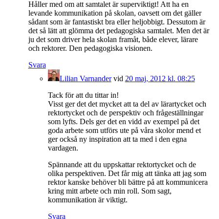
Håller med om att samtalet är superviktigt! Att ha en
levande kommunikation på skolan, oavsett om det gäller
sådant som är fantastiskt bra eller heljobbigt. Dessutom är
det så lätt att glömma det pedagogiska samtalet. Men det är
ju det som driver hela skolan framåt, både elever, lärare
och rektorer. Den pedagogiska visionen.
Svara
Lilian Varnander
vid
20 maj, 2012 kl. 08:25
Tack för att du tittar in!
Visst ger det det mycket att ta del av lärartycket och
rektortycket och de perspektiv och frågeställningar
som lyfts. Dels ger det en vidd av exempel på det
goda arbete som utförs ute på våra skolor mend et
ger också ny inspiration att ta med i den egna
vardagen.
Spännande att du uppskattar rektortycket och de
olika perspektiven. Det får mig att tänka att jag som
rektor kanske behöver bli bättre på att kommunicera
kring mitt arbete och min roll. Som sagt,
kommunikation är viktigt.
Svara