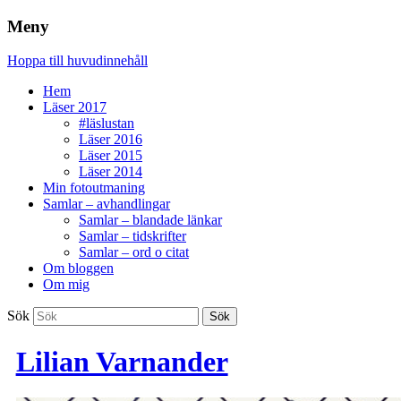
Meny
Hoppa till huvudinnehåll
Hem
Läser 2017
#läslustan
Läser 2016
Läser 2015
Läser 2014
Min fotoutmaning
Samlar – avhandlingar
Samlar – blandade länkar
Samlar – tidskrifter
Samlar – ord o citat
Om bloggen
Om mig
Sök
Lilian Varnander