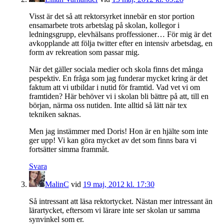
Visst är det så att rektorsyrket innebär en stor portion
ensamarbete trots arbetslag på skolan, kollegor i
ledningsgrupp, elevhälsans proffessioner… För mig är det
avkopplande att följa twitter efter en intensiv arbetsdag, en
form av rekreation som passar mig.
När det gäller sociala medier och skola finns det många
pespektiv. En fråga som jag funderar mycket kring är det
faktum att vi utbildar i nutid för framtid. Vad vet vi om
framtiden? Här behöver vi i skolan bli bättre på att, till en
början, närma oss nutiden. Inte alltid så lätt när tex
tekniken saknas.
Men jag instämmer med Doris! Hon är en hjälte som inte
ger upp! Vi kan göra mycket av det som finns bara vi
fortsätter simma frammåt.
Svara
MalinC
vid
19 maj, 2012 kl. 17:30
Så intressant att läsa rektortycket. Nästan mer intressant än
lärartycket, eftersom vi lärare inte ser skolan ur samma
synvinkel som er.