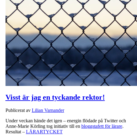
Visst är jag en tyckande rektor!
Publicerat av
Lilian Varnander
Under veckan hände det igen – energin flödade på Twitter och
Anne-Marie Körling tog initiativ till en
bloggstafett för lärare
.
Resultat –
LÄRARTYCKET