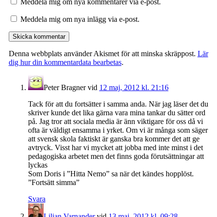
Meddela mig om nya kommentarer via e-post.
Meddela mig om nya inlägg via e-post.
Denna webbplats använder Akismet för att minska skräppost.
Lär
dig hur din kommentardata bearbetas
.
Peter Bragner
vid
12 maj, 2012 kl. 21:16
Tack för att du fortsätter i samma anda. När jag läser det du
skriver kunde det lika gärna vara mina tankar du sätter ord
på. Jag tror att sociala media är änn viktigare för oss då vi
ofta är väldigt ensamma i yrket. Om vi är många som säger
att svensk skola faktiskt är ganska bra kommer det att ge
avtryck. Visst har vi mycket att jobba med inte minst i det
pedagogiska arbetet men det finns goda förutsättningar att
lyckas
Som Doris i ”Hitta Nemo” sa när det kändes hopplöst.
”Fortsätt simma”
Svara
Lilian Varnander
vid
13 maj, 2012 kl. 09:28