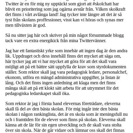
Twitter är en för mig ny upptäckt som gjort att #skolchatt har
blivit en prioritering som jag ogärna avstår från. Vilken skolkraft
det finns i vårt avlånga land! Jag tycker inte längre att det är så
tyst från skolans proffessioner, visst kan vi höras och synas mer
men tillväxten är god.
Så nu sitter jag här och skriver på min något försummade blogg
tack vare en extra energikick från mina Twittervänner.
Jag har ett fantastiskt yrke som innebär att ingen dag är den andra
lik. Uppdraget och dess innehåll finns det mycket att säga om,
här tycker jag att vi har mycket att göra för att det skall vara
möjligt att på ett bättre sätt uppfylla de krav som styrdokumenten
ställer. Som rektor skall jag vara pedagogisk ledare, personalchef,
ekonom, utföra en mängd administrativa uppgifter, ja listan är
lång. Och det finns ingen anledning att klaga men det finns
många skäl att på ett klokt sätt arbeta för att utrymmet för det
pedagogiska ledarskapet skall öka.
Som rektor är jag i första hand elevernas företrädare, eleverna
skall få del av den bästa skolan. För mig ingår inte den bästa
skolan i någon rankinglista, det är en skola som är meningsfull nu
och i framtiden för de elever som finns på skolan. Eleverna skall
känna att de lär för sin egen utveckling och de skall vara stolta
över sin skola. När de går vidare och lämnar oss skall det finnas