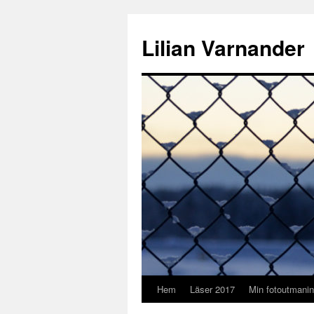
Lilian Varnander
Hem
Läser 2017
Min fotoutmani
Gå