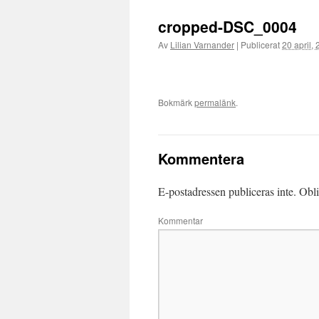
till
cropped-DSC_0004
innehåll
Av
Lilian Varnander
|
Publicerat
20 april,
Bokmärk
permalänk
.
Kommentera
E-postadressen publiceras inte.
Obli
Kommentar