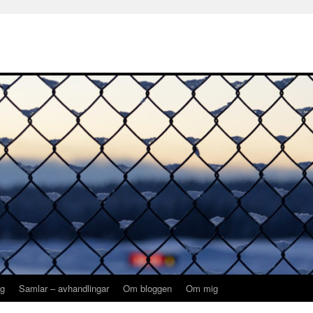
ng
Samlar – avhandlingar
Om bloggen
Om mig