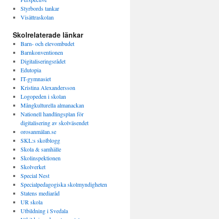
Styrbords tankar
Visättraskolan
Skolrelaterade länkar
Barn- och elevombudet
Barnkonventionen
Digitaliseringsrådet
Edutopia
IT-gymnasiet
Kristina Alexandersson
Logopeden i skolan
Mångkulturella almanackan
Nationell handlingsplan för
digitalisering av skolväsendet
orosanmälan.se
SKL:s skolblogg
Skola & samhälle
Skolinspektionen
Skolverket
Special Nest
Specialpedagogiska skolmyndigheten
Statens mediaråd
UR skola
Utbildning i Svedala