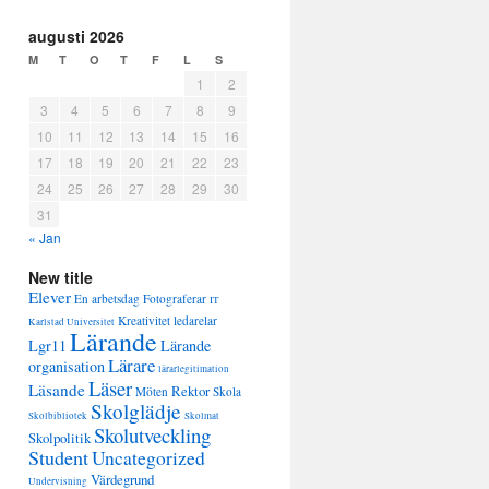
augusti 2026
M
T
O
T
F
L
S
1
2
3
4
5
6
7
8
9
10
11
12
13
14
15
16
17
18
19
20
21
22
23
24
25
26
27
28
29
30
31
« Jan
New title
Elever
En arbetsdag
Fotograferar
IT
Kreativitet
ledarelar
Karlstad Universitet
Lärande
Lgr11
Lärande
Lärare
organisation
lärarlegitimation
Läser
Läsande
Rektor
Möten
Skola
Skolglädje
Skolbibliotek
Skolmat
Skolutveckling
Skolpolitik
Student
Uncategorized
Värdegrund
Undervisning