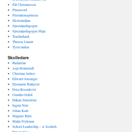
Pål Christensson
Pluraword
Prestationsprinsen
Skolsmedjan
Specialpedagogen
Specialpedagogen Maja
Teacherhack
Therese Linnér
Tysta tankar
Skolledare
#ledarelar
Arja Holmstedt
Christian Jerhov
Edward Jensinger
Elsemarie Hallqvist
Erica Rosenkvist
Gunilla Ordell
Håkan Stenström
Ingela Netz
Johan Kant
Magnus Blixt
Malin Frykman
School Leadership – A Scottish
Perspective