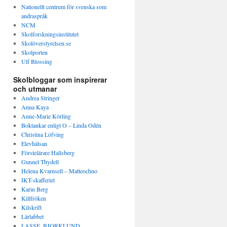
Nationellt centrum för svenska som
andraspråk
NCM
Skolforskningsinstitutet
Skolöverstyrelsen.se
Skolporten
Ulf Blossing
Skolbloggar som inspirerar
och utmanar
Andrea Stringer
Anna Kaya
Anne-Marie Körling
Boktankar enligt O – Linda Odén
Christina Löfving
Elevhälsan
Förstelärare Hallsberg
Gunnel Thydell
Helena Kvarnsell – Matteochno
IKT-skafferiet
Karin Berg
Killfröken
Kilskrift
Lärlabbet
LASSE_BJORKLUND