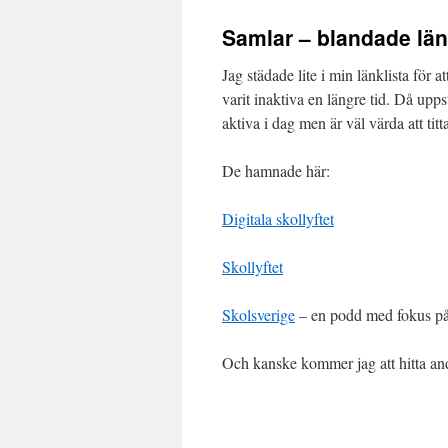
till
Samlar – blandade län
innehåll
Jag städade lite i min länklista för 
varit inaktiva en längre tid. Då upp
aktiva i dag men är väl värda att titt
De hamnade här:
Digitala skollyftet
Skollyftet
Skolsverige
– en podd med fokus på
Och kanske kommer jag att hitta andr