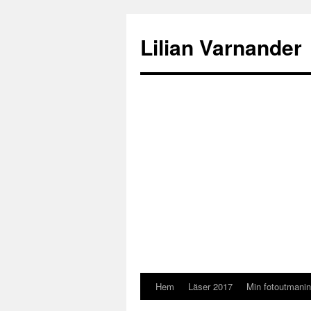
Lilian Varnander
Hem
Läser 2017
Min fotoutmani
Gå