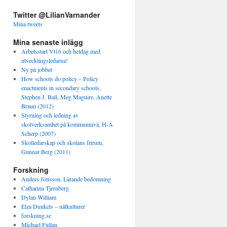
Twitter @LilianVarnander
Mina tweets
Mina senaste inlägg
Arbetsstart Vt16 och heldag med
utvecklingsledarna!
Ny på jobbet
How schools do policy – Policy
enactments in secondary schools,
Stephen J. Ball, Meg Maguire, Anette
Braun (2012)
Styrning och ledning av
skolverksamhet på kommunnivå, H-Å
Scherp (2007)
Skolledarskap och skolans frirum,
Gunnar Berg (2011)
Forskning
Anders Jönsson, Lärande bedömning
Catharina Tjernberg
Dylan William
Elza Dunkels – nätkulturer
forskning.se
Michael Fullan