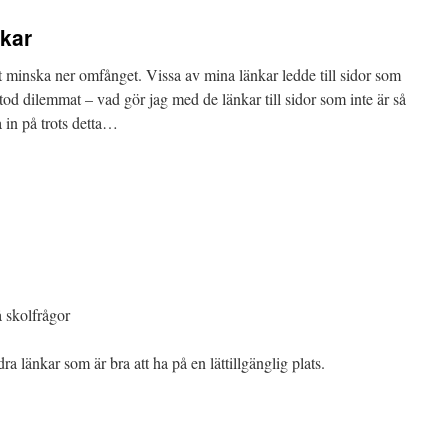
kar
att minska ner omfånget. Vissa av mina länkar ledde till sidor som
stod dilemmat – vad gör jag med de länkar till sidor som inte är så
a in på trots detta…
 skolfrågor
a länkar som är bra att ha på en lättillgänglig plats.