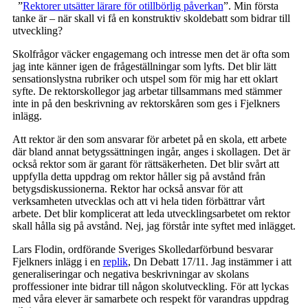
”
Rektorer utsätter lärare för otillbörlig påverkan
”. Min första
tanke är – när skall vi få en konstruktiv skoldebatt som bidrar till
utveckling?
Skolfrågor väcker engagemang och intresse men det är ofta som
jag inte känner igen de frågeställningar som lyfts. Det blir lätt
sensationslystna rubriker och utspel som för mig har ett oklart
syfte. De rektorskollegor jag arbetar tillsammans med stämmer
inte in på den beskrivning av rektorskåren som ges i Fjelkners
inlägg.
Att rektor är den som ansvarar för arbetet på en skola, ett arbete
där bland annat betygssättningen ingår, anges i skollagen. Det är
också rektor som är garant för rättsäkerheten. Det blir svårt att
uppfylla detta uppdrag om rektor håller sig på avstånd från
betygsdiskussionerna. Rektor har också ansvar för att
verksamheten utvecklas och att vi hela tiden förbättrar vårt
arbete. Det blir komplicerat att leda utvecklingsarbetet om rektor
skall hålla sig på avstånd. Nej, jag förstår inte syftet med inlägget.
Lars Flodin, ordförande Sveriges Skolledarförbund besvarar
Fjelkners inlägg i en
replik
, Dn Debatt 17/11. Jag instämmer i att
generaliseringar och negativa beskrivningar av skolans
proffessioner inte bidrar till någon skolutveckling. För att lyckas
med våra elever är samarbete och respekt för varandras uppdrag