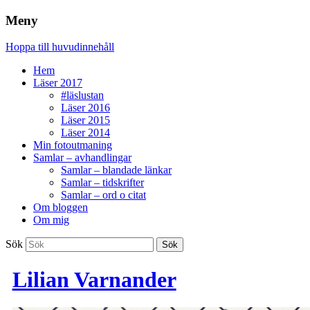
Meny
Hoppa till huvudinnehåll
Hem
Läser 2017
#läslustan
Läser 2016
Läser 2015
Läser 2014
Min fotoutmaning
Samlar – avhandlingar
Samlar – blandade länkar
Samlar – tidskrifter
Samlar – ord o citat
Om bloggen
Om mig
Sök
Lilian Varnander