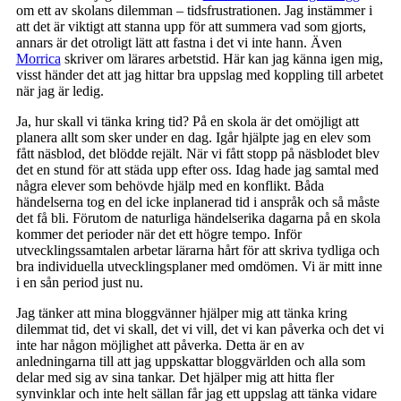
om ett av skolans dilemman – tidsfrustrationen. Jag instämmer i
att det är viktigt att stanna upp för att summera vad som gjorts,
annars är det otroligt lätt att fastna i det vi inte hann. Även
Morrica
skriver om lärares arbetstid. Här kan jag känna igen mig,
visst händer det att jag hittar bra uppslag med koppling till arbetet
när jag är ledig.
Ja, hur skall vi tänka kring tid? På en skola är det omöjligt att
planera allt som sker under en dag. Igår hjälpte jag en elev som
fått näsblod, det blödde rejält. När vi fått stopp på näsblodet blev
det en stund för att städa upp efter oss. Idag hade jag samtal med
några elever som behövde hjälp med en konflikt. Båda
händelserna tog en del icke inplanerad tid i anspråk och så måste
det få bli. Förutom de naturliga händelserika dagarna på en skola
kommer det perioder när det ett högre tempo. Inför
utvecklingssamtalen arbetar lärarna hårt för att skriva tydliga och
bra individuella utvecklingsplaner med omdömen. Vi är mitt inne
i en sån period just nu.
Jag tänker att mina bloggvänner hjälper mig att tänka kring
dilemmat tid, det vi skall, det vi vill, det vi kan påverka och det vi
inte har någon möjlighet att påverka. Detta är en av
anledningarna till att jag uppskattar bloggvärlden och alla som
delar med sig av sina tankar. Det hjälper mig att hitta fler
synvinklar och inte helt sällan får jag ett uppslag att tänka vidare